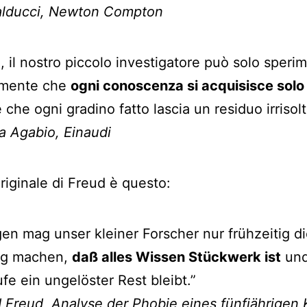
alducci, Newton Compton
o, il nostro piccolo investigatore può solo speri
mente che
ogni conoscenza si acquisisce solo
 che ogni gradino fatto lascia un residuo irrisolt
 Agabio, Einaudi
originale di Freud è questo:
gen mag unser kleiner Forscher nur frühzeitig d
ng machen,
daß alles Wissen Stückwerk ist
und
ufe ein ungelöster Rest bleibt.”
Freud, Analyse der Phobie eines fünfjährigen