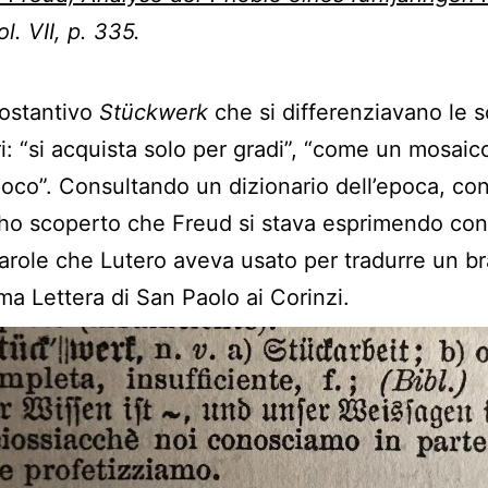
l. VII, p. 335.
sostantivo
Stückwerk
che si differenziavano le s
ri: “si acquista solo per gradi”, “come un mosaico
oco”. Consultando un dizionario dell’epoca, co
ho scoperto che Freud si stava esprimendo con
arole che Lutero aveva usato per tradurre un b
ima Lettera di San Paolo ai Corinzi.