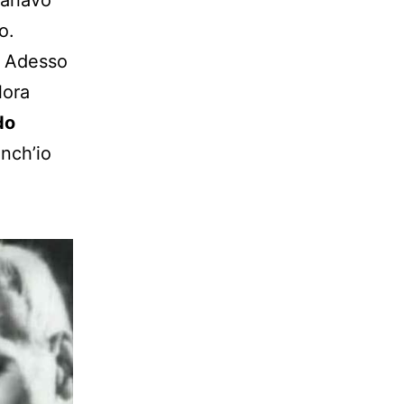
o.
) Adesso
lora
do
nch’io