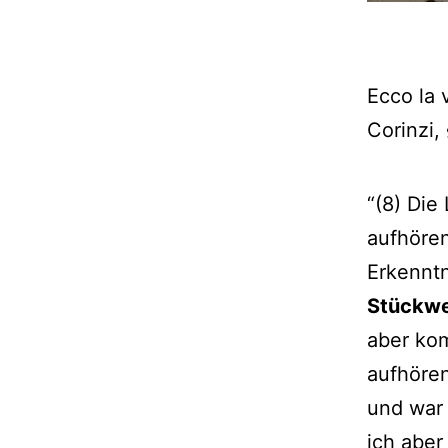
Ecco la 
Corinzi,
“(8) Die
aufhöre
Erkenntn
Stückw
aber ko
aufhören
und war 
ich aber