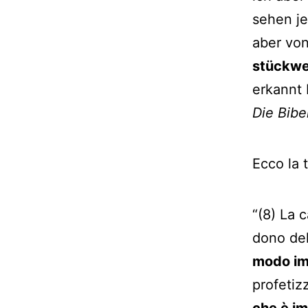
sehen je
aber vo
stückwe
erkannt 
Die Bibel
Ecco la 
“(8) La 
dono del
modo im
profetiz
che è i