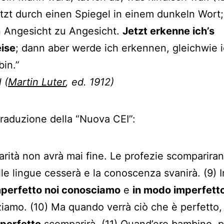
tzt durch einen Spiegel in einem dunkeln Wort
n Angesicht zu Angesicht.
Jetzt erkenne ich’s
ise
; dann aber werde ich erkennen, gleichwie 
bin.”
 (
Martin Luter
, ed. 1912)
traduzione della “Nuova CEI”:
carità non avrà mai fine. Le profezie scompariran
le lingue cesserà e la conoscenza svanirà. (9) I
perfetto noi conosciamo
e
in modo imperfett
ziamo. (10) Ma quando verrà ciò che è perfetto
mperfetto
scomparirà. (11) Quand’ero bambino, p