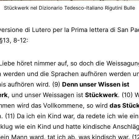
Stückwerk nel Dizionario Tedesco-Italiano Rigutini Bulle
versione di Lutero per la Prima lettera di San Pa
 §13, 8-12:
 Liebe höret nimmer auf, so doch die Weissagu
n werden und die Sprachen aufhören werden un
is aufhören wird. (9)
Denn unser Wissen ist
erk
, und unser Weissagen ist
Stückwerk
. (10)
mmen wird das Vollkommene, so wird
das Stüc
. (11) Da ich ein Kind war, da redete ich wie ei
klug wie ein Kind und hatte kindische Anschlä
 ein Mann ward, tat ich ab, was kindisch war. (1