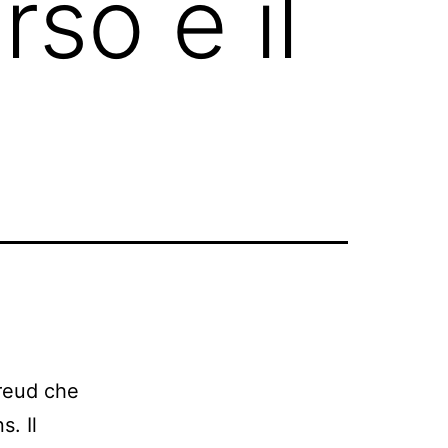
rso e il
Freud che
s. Il