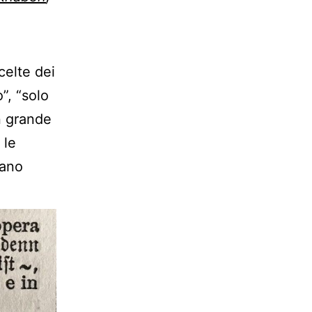
celte dei
”, “solo
n grande
 le
rano