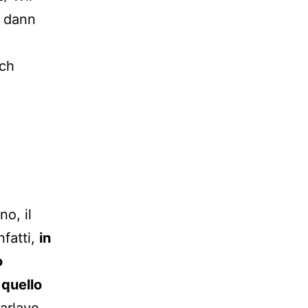
; dann
ich
no, il
nfatti,
in
o
,
quello
arlavo