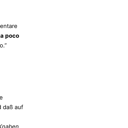
mentare
 a poco
o.”
ie
 daß auf
 Knaben
,