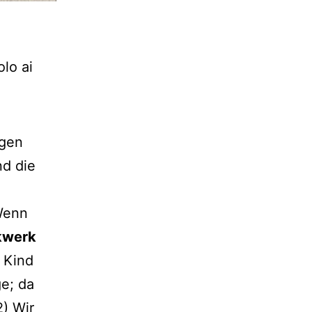
olo ai
ngen
d die
 Wenn
kwerk
n Kind
ge; da
2) Wir