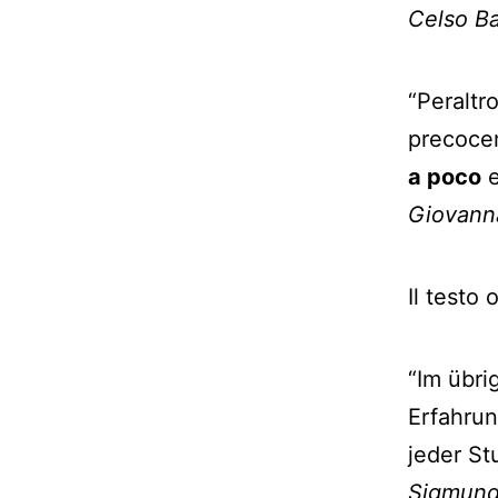
Celso B
“Peraltr
precoce
a poco
e
Giovanna
Il testo 
“Im übri
Erfahru
jeder St
Sigmund 