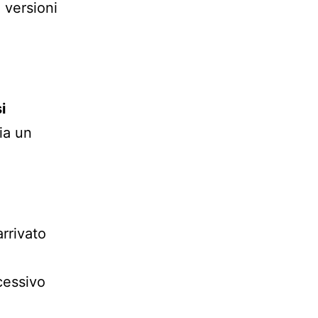
 versioni
i
ia un
arrivato
cessivo