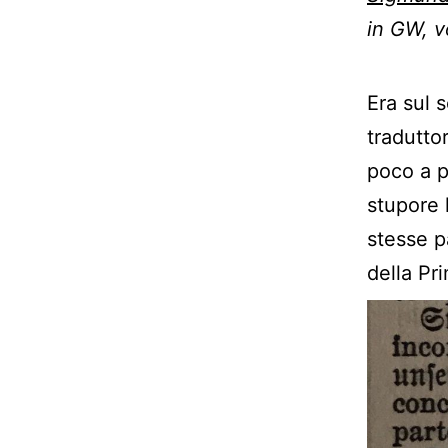
in GW, vo
Era sul 
tradutto
poco a p
stupore 
stesse p
della Pr