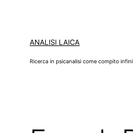
Salta
al
contenuto
ANALISI LAICA
Ricerca in psicanalisi come compito infin