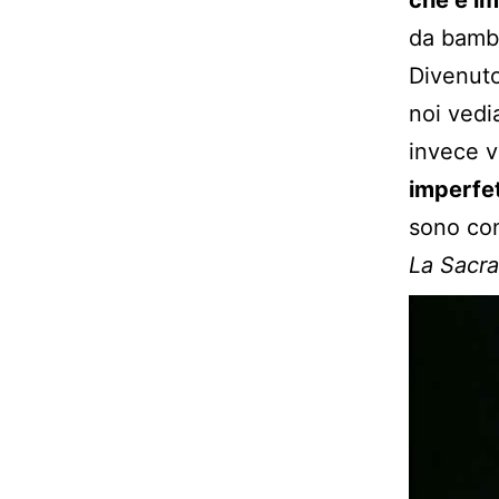
da bamb
Divenuto
noi vedi
invece v
imperfe
sono con
La Sacra