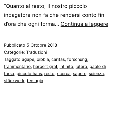
“Quanto al resto, il nostro piccolo
indagatore non fa che rendersi conto fin
Fre
d’ora che ogni forma…
Continua a leggere
Pao
di
Pubblicato
5 Ottobre 2018
Tar
Categorie:
Traduzioni
e
Taggato
agape
,
bibbia
,
caritas
,
forschung
,
frammentario
,
herbert graf
,
infinito
,
lutero
,
paolo di
il
tarso
,
piccolo hans
,
resto
,
ricerca
,
sapere
,
scienza
,
sap
stückwerk
,
teologia
del