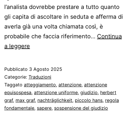
l’analista dovrebbe prestare a tutto quanto
gli capita di ascoltare in seduta e afferma di
averla già una volta chiamata così, è
probabile che faccia riferimento…
Continua
Accogliamo
a leggere
con
attenzione
Pubblicato
3 Agosto 2025
uniforme
Categorie:
Traduzioni
Taggato
atteggiamento
,
attenzione
,
attenzione
equisospesa
,
attenzione uniforme
,
giudizio
,
herbert
graf
,
max graf
,
nachträglichkeit
,
piccolo hans
,
regola
fondamentale
,
sapere
,
sospensione del giudizio