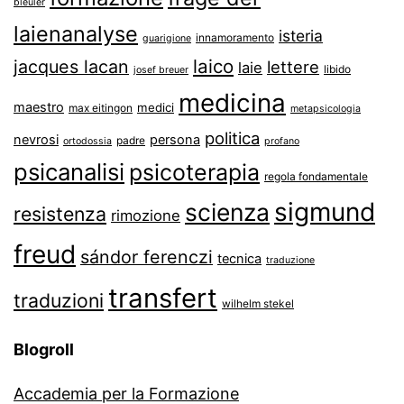
bleuler
laienanalyse
isteria
innamoramento
guarigione
laico
jacques lacan
lettere
laie
libido
josef breuer
medicina
maestro
medici
max eitingon
metapsicologia
politica
nevrosi
persona
padre
ortodossia
profano
psicanalisi
psicoterapia
regola fondamentale
sigmund
scienza
resistenza
rimozione
freud
sándor ferenczi
tecnica
traduzione
transfert
traduzioni
wilhelm stekel
Blogroll
Accademia per la Formazione