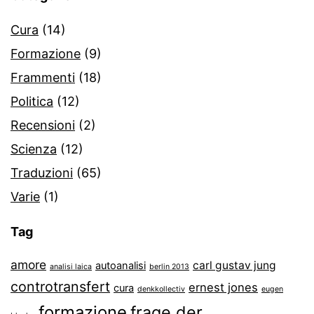
Cura
(14)
Formazione
(9)
Frammenti
(18)
Politica
(12)
Recensioni
(2)
Scienza
(12)
Traduzioni
(65)
Varie
(1)
Tag
amore
carl gustav jung
autoanalisi
analisi laica
berlin 2013
controtransfert
ernest jones
cura
denkkollectiv
eugen
formazione
frage der