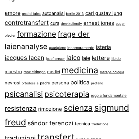
amore
carl gustav jung
autoanalisi
analisi laica
berlin 2013
controtransfert
ernest jones
cura
denkkollectiv
eugen
formazione
frage der
bleuler
laienanalyse
isteria
innamoramento
guarigione
laico
jacques lacan
lettere
laie
libido
josef breuer
medicina
maestro
medici
max eitingon
metapsicologia
politica
nevrosi
persona
padre
ortodossia
profano
psicanalisi
psicoterapia
regola fondamentale
sigmund
scienza
resistenza
rimozione
freud
sándor ferenczi
tecnica
traduzione
transfert
traduzioni