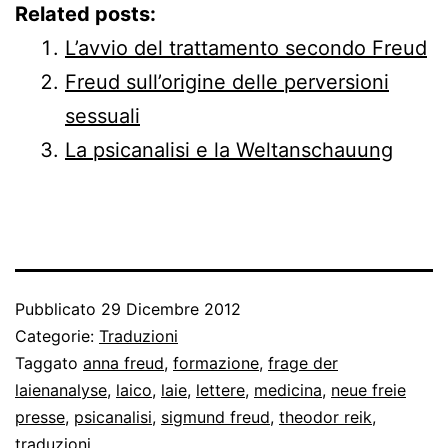
Related posts:
L’avvio del trattamento secondo Freud
Freud sull’origine delle perversioni
sessuali
La psicanalisi e la Weltanschauung
Pubblicato
29 Dicembre 2012
Categorie:
Traduzioni
Taggato
anna freud
,
formazione
,
frage der
laienanalyse
,
laico
,
laie
,
lettere
,
medicina
,
neue freie
presse
,
psicanalisi
,
sigmund freud
,
theodor reik
,
traduzioni