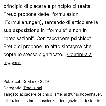
principio di piacere e principio di realtà,
Freud propone delle “formulazioni”
[Formulierungen], tentando di articolare la
sua esposizione in “formule” e non in
“precisazioni”. Con “accadere psichico”
Freud ci propone un altro sintagma che
copre lo stesso significato…
Continua a
Freud
leggere
sui
due
Pubblicato
3 Marzo 2019
principi
Categorie:
Traduzioni
dell’accadere
Taggato
accadere psichico
,
arte
,
arthur schopenhauer
,
attenzione
,
azione
,
coscienza
,
denegazione
,
desiderio
,
psichico