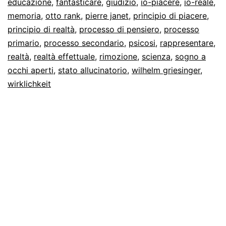
educazione
,
fantasticare
,
giudizio
,
io-piacere
,
io-reale
,
memoria
,
otto rank
,
pierre janet
,
principio di piacere
,
principio di realtà
,
processo di pensiero
,
processo
primario
,
processo secondario
,
psicosi
,
rappresentare
,
realtà
,
realtà effettuale
,
rimozione
,
scienza
,
sogno a
occhi aperti
,
stato allucinatorio
,
wilhelm griesinger
,
wirklichkeit