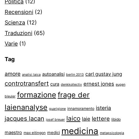
Politica
(12)
Recensioni
(2)
Scienza
(12)
Traduzioni
(65)
Varie
(1)
Tag
amore
carl gustav jung
autoanalisi
analisi laica
berlin 2013
controtransfert
ernest jones
cura
denkkollectiv
eugen
formazione
frage der
bleuler
laienanalyse
isteria
innamoramento
guarigione
laico
jacques lacan
lettere
laie
libido
josef breuer
medicina
maestro
medici
max eitingon
metapsicologia