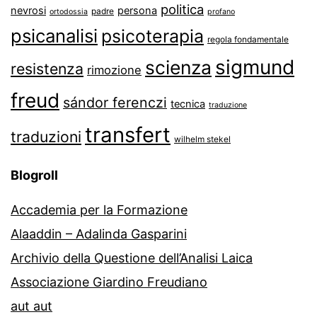
politica
nevrosi
persona
padre
ortodossia
profano
psicanalisi
psicoterapia
regola fondamentale
sigmund
scienza
resistenza
rimozione
freud
sándor ferenczi
tecnica
traduzione
transfert
traduzioni
wilhelm stekel
Blogroll
Accademia per la Formazione
Alaaddin – Adalinda Gasparini
Archivio della Questione dell’Analisi Laica
Associazione Giardino Freudiano
aut aut