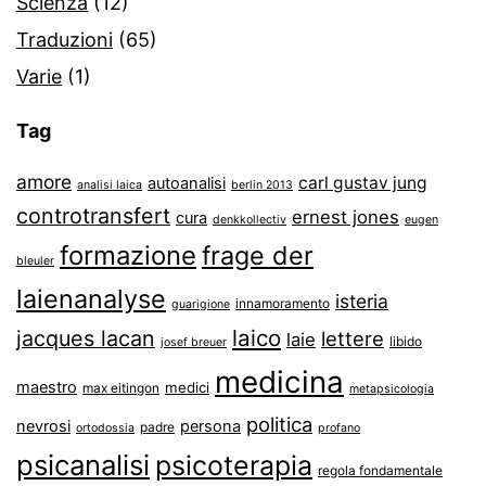
Scienza
(12)
Traduzioni
(65)
Varie
(1)
Tag
amore
carl gustav jung
autoanalisi
analisi laica
berlin 2013
controtransfert
ernest jones
cura
denkkollectiv
eugen
formazione
frage der
bleuler
laienanalyse
isteria
innamoramento
guarigione
laico
jacques lacan
lettere
laie
libido
josef breuer
medicina
maestro
medici
max eitingon
metapsicologia
politica
nevrosi
persona
padre
ortodossia
profano
psicanalisi
psicoterapia
regola fondamentale