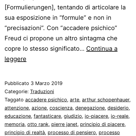
[Formulierungen], tentando di articolare la
sua esposizione in “formule” e non in
“precisazioni”. Con “accadere psichico”
Freud ci propone un altro sintagma che
copre lo stesso significato…
Continua a
Freud
leggere
sui
due
Pubblicato
3 Marzo 2019
principi
Categorie:
Traduzioni
dell’accadere
Taggato
accadere psichico
,
arte
,
arthur schopenhauer
,
attenzione
,
azione
,
coscienza
,
denegazione
,
desiderio
,
psichico
educazione
,
fantasticare
,
giudizio
,
io-piacere
,
io-reale
,
memoria
,
otto rank
,
pierre janet
,
principio di piacere
,
principio di realtà
,
processo di pensiero
,
processo