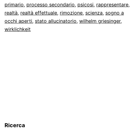
primario
,
processo secondario
,
psicosi
,
rappresentare
,
realtà
,
realtà effettuale
,
rimozione
,
scienza
,
sogno a
occhi aperti
,
stato allucinatorio
,
wilhelm griesinger
,
wirklichkeit
Ricerca