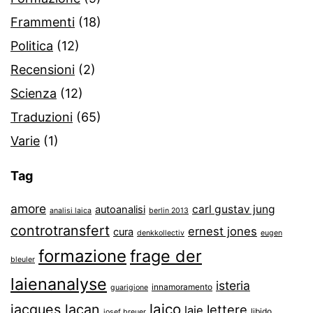
Frammenti
(18)
Politica
(12)
Recensioni
(2)
Scienza
(12)
Traduzioni
(65)
Varie
(1)
Tag
amore
carl gustav jung
autoanalisi
analisi laica
berlin 2013
controtransfert
ernest jones
cura
denkkollectiv
eugen
formazione
frage der
bleuler
laienanalyse
isteria
innamoramento
guarigione
laico
jacques lacan
lettere
laie
libido
josef breuer