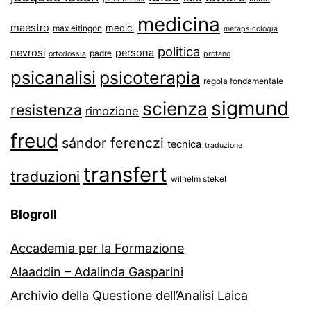
medicina
maestro
medici
max eitingon
metapsicologia
politica
nevrosi
persona
padre
ortodossia
profano
psicanalisi
psicoterapia
regola fondamentale
sigmund
scienza
resistenza
rimozione
freud
sándor ferenczi
tecnica
traduzione
transfert
traduzioni
wilhelm stekel
Blogroll
Accademia per la Formazione
Alaaddin – Adalinda Gasparini
Archivio della Questione dell’Analisi Laica