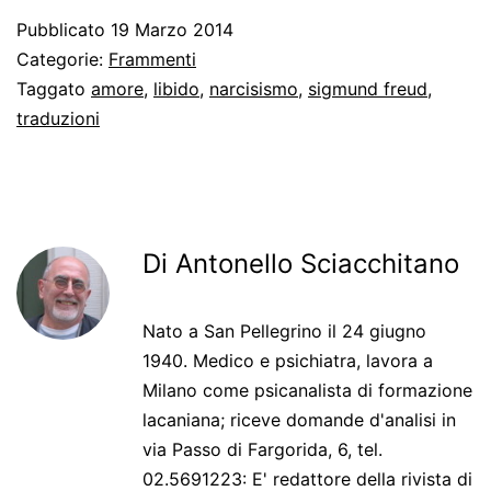
Pubblicato
19 Marzo 2014
Categorie:
Frammenti
Taggato
amore
,
libido
,
narcisismo
,
sigmund freud
,
traduzioni
Di Antonello Sciacchitano
Nato a San Pellegrino il 24 giugno
1940. Medico e psichiatra, lavora a
Milano come psicanalista di formazione
lacaniana; riceve domande d'analisi in
via Passo di Fargorida, 6, tel.
02.5691223: E' redattore della rivista di