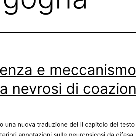
enza e meccanism
la nevrosi di coazio
 una nuova traduzione del II capitolo del testo 
teriori annotazioni sulle neuropsicosi da difesa