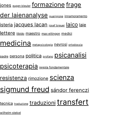
formazione
frage
jones
eugen bleuler
der laienanalyse
innamoramento
guarigione
laico
jacques lacan
isteria
laie
josef breuer
lettere
maestro
medici
libido
max eitingon
medicina
nevrosi
metapsicologia
ortodossia
psicanalisi
politica
persona
padre
profano
psicoterapia
regola fondamentale
scienza
resistenza
rimozione
sigmund freud
sándor ferenczi
transfert
traduzioni
tecnica
traduzione
wilhelm stekel