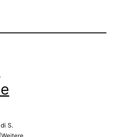
o
ne
di S.
 [Weitere