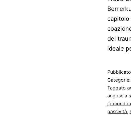
Bemerku
capitolo
coazione
del trau
ideale p
Pubblicat
Categorie
Taggato
a
angoscia s
ipocondria
passività
,