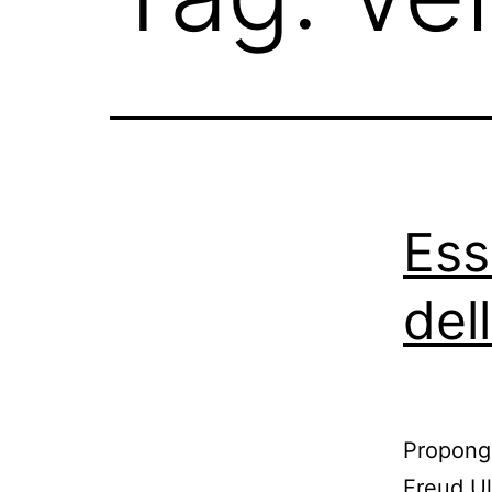
Ess
del
Propongo
Freud Ul