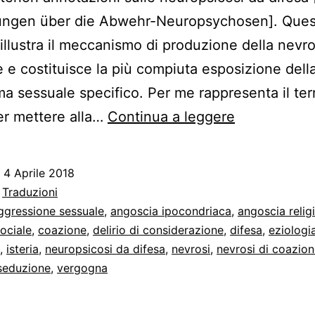
ngen über die Abwehr-Neuropsychosen]. Ques
 illustra il meccanismo di produzione della nevro
 e costituisce la più compiuta esposizione della
ma sessuale specifico. Per me rappresenta il te
Essenza
er mettere alla…
Continua a leggere
e
meccanism
o
4 Aprile 2018
della
:
Traduzioni
nevrosi
ggressione sessuale
,
angoscia ipocondriaca
,
angoscia relig
ociale
,
coazione
,
delirio di considerazione
,
difesa
,
eziologi
di
,
isteria
,
neuropsicosi da difesa
,
nevrosi
,
nevrosi di coazio
coazione
seduzione
,
vergogna