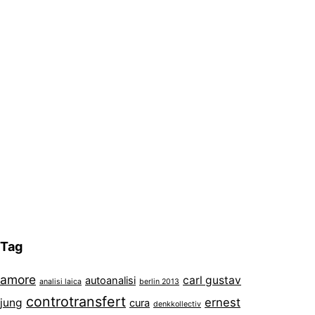
Tag
amore
carl gustav
autoanalisi
analisi laica
berlin 2013
controtransfert
ernest
jung
cura
denkkollectiv