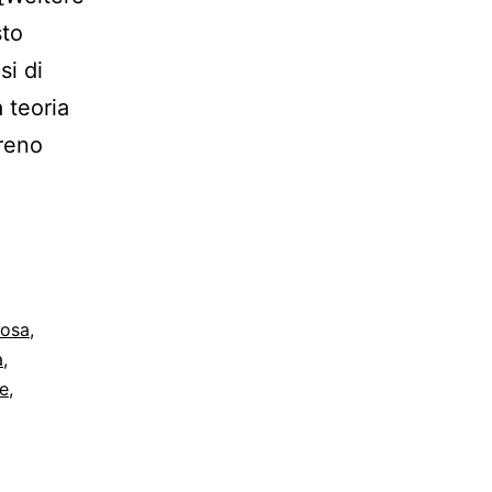
to
si di
 teoria
rreno
o
iosa
,
a
,
ne
,