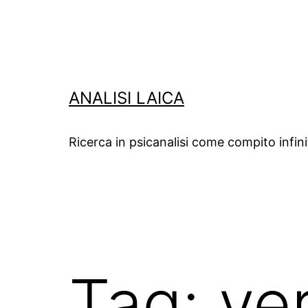
Salta
al
contenuto
ANALISI LAICA
Ricerca in psicanalisi come compito infin
Tag:
ve