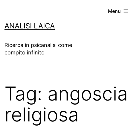
Salta
Menu
al
ANALISI LAICA
contenuto
Ricerca in psicanalisi come
compito infinito
Tag:
angoscia
religiosa