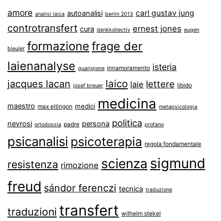
amore
carl gustav jung
autoanalisi
analisi laica
berlin 2013
controtransfert
ernest jones
cura
denkkollectiv
eugen
formazione
frage der
bleuler
laienanalyse
isteria
innamoramento
guarigione
laico
jacques lacan
lettere
laie
libido
josef breuer
medicina
maestro
medici
max eitingon
metapsicologia
politica
nevrosi
persona
padre
ortodossia
profano
psicanalisi
psicoterapia
regola fondamentale
sigmund
scienza
resistenza
rimozione
freud
sándor ferenczi
tecnica
traduzione
transfert
traduzioni
wilhelm stekel