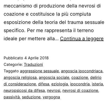
meccanismo di produzione della nevrosi di
coazione e costituisce la più compiuta
esposizione della teoria del trauma sessuale
specifico. Per me rappresenta il terreno
E
ideale per mettere alla…
Continua a leggere
e
m
Pubblicato
4 Aprile 2018
de
Categorie:
Traduzioni
n
Taggato
aggressione sessuale
,
angoscia ipocondriaca
,
angoscia religiosa
,
angoscia sociale
,
coazione
,
delirio
di
di considerazione
,
difesa
,
eziologia
,
ipocondria
,
isteria
,
c
neuropsicosi da difesa
,
nevrosi
,
nevrosi di coazione
,
passività
,
seduzione
,
vergogna