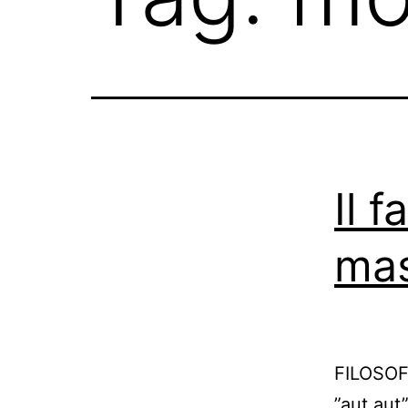
Il f
mas
FILOSOF
”aut aut