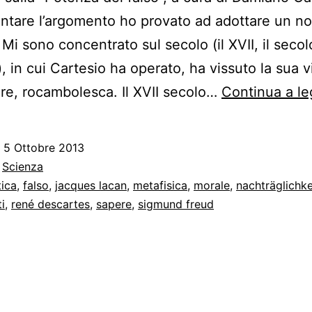
ontare l’argomento ho provato ad adottare un n
Mi sono concentrato sul secolo (il XVII, il secol
, in cui Cartesio ha operato, ha vissuto la sua v
are, rocambolesca. Il XVII secolo…
Continua a l
o
5 Ottobre 2013
:
Scienza
tica
,
falso
,
jacques lacan
,
metafisica
,
morale
,
nachträglichke
i
,
rené descartes
,
sapere
,
sigmund freud