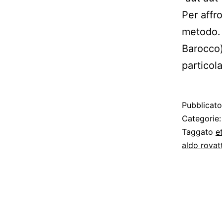
Per affr
metodo. 
Barocco)
particol
Pubblicat
Categorie
Taggato
e
aldo rovatt