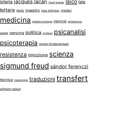
laico
jacques lacan
isteria
laie
josef breuer
lettere
maestro
medici
libido
max eitingon
medicina
nevrosi
metapsicologia
ortodossia
psicanalisi
politica
persona
padre
profano
psicoterapia
regola fondamentale
scienza
resistenza
rimozione
sigmund freud
sándor ferenczi
transfert
traduzioni
tecnica
traduzione
wilhelm stekel