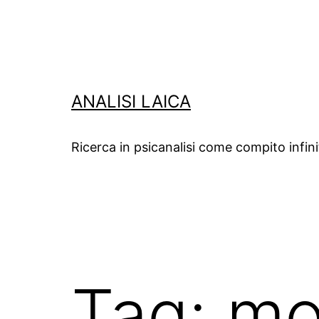
Salta
al
contenuto
ANALISI LAICA
Ricerca in psicanalisi come compito infin
Tag:
mo