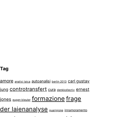
Tag
amore
carl gustav
autoanalisi
analisi laica
berlin 2013
controtransfert
ernest
jung
cura
denkkollectiv
formazione
frage
jones
eugen bleuler
der laienanalyse
innamoramento
guarigione