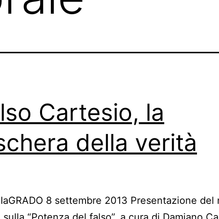
also Cartesio, la
chera della verità
IaGRADO 8 settembre 2013 Presentazione del n
” sulla “Potenza del falso”, a cura di Damiano C