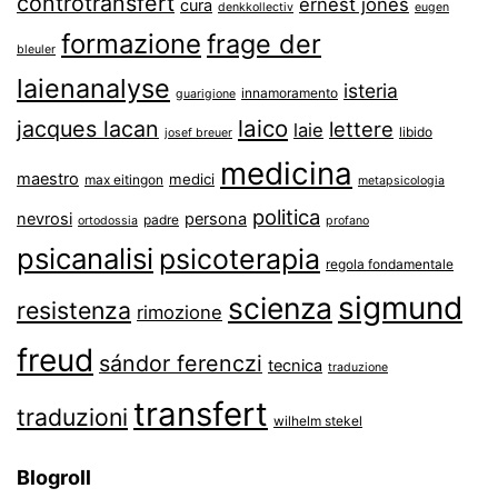
controtransfert
ernest jones
cura
denkkollectiv
eugen
formazione
frage der
bleuler
laienanalyse
isteria
innamoramento
guarigione
laico
jacques lacan
lettere
laie
libido
josef breuer
medicina
maestro
medici
max eitingon
metapsicologia
politica
nevrosi
persona
padre
ortodossia
profano
psicanalisi
psicoterapia
regola fondamentale
sigmund
scienza
resistenza
rimozione
freud
sándor ferenczi
tecnica
traduzione
transfert
traduzioni
wilhelm stekel
Blogroll