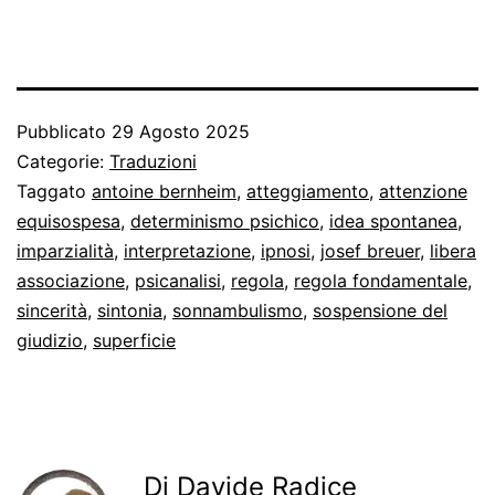
Pubblicato
29 Agosto 2025
Categorie:
Traduzioni
Taggato
antoine bernheim
,
atteggiamento
,
attenzione
equisospesa
,
determinismo psichico
,
idea spontanea
,
imparzialità
,
interpretazione
,
ipnosi
,
josef breuer
,
libera
associazione
,
psicanalisi
,
regola
,
regola fondamentale
,
sincerità
,
sintonia
,
sonnambulismo
,
sospensione del
giudizio
,
superficie
Di Davide Radice