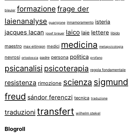
formazione
frage der
bleuler
laienanalyse
isteria
innamoramento
guarigione
laico
jacques lacan
lettere
laie
libido
josef breuer
medicina
maestro
medici
max eitingon
metapsicologia
politica
nevrosi
persona
padre
ortodossia
profano
psicanalisi
psicoterapia
regola fondamentale
sigmund
scienza
resistenza
rimozione
freud
sándor ferenczi
tecnica
traduzione
transfert
traduzioni
wilhelm stekel
Blogroll