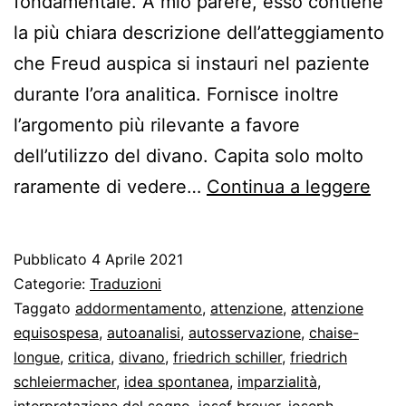
fondamentale. A mio parere, esso contiene
la più chiara descrizione dell’atteggiamento
che Freud auspica si instauri nel paziente
durante l’ora analitica. Fornisce inoltre
l’argomento più rilevante a favore
dell’utilizzo del divano. Capita solo molto
Fre
raramente di vedere…
Continua a leggere
e
la
Pubblicato
4 Aprile 2021
rego
Categorie:
Traduzioni
fon
Taggato
addormentamento
,
attenzione
,
attenzione
equisospesa
,
autoanalisi
,
autosservazione
,
chaise-
dell
longue
,
critica
,
divano
,
friedrich schiller
,
friedrich
psic
schleiermacher
,
idea spontanea
,
imparzialità
,
interpretazione del sogno
,
josef breuer
,
joseph