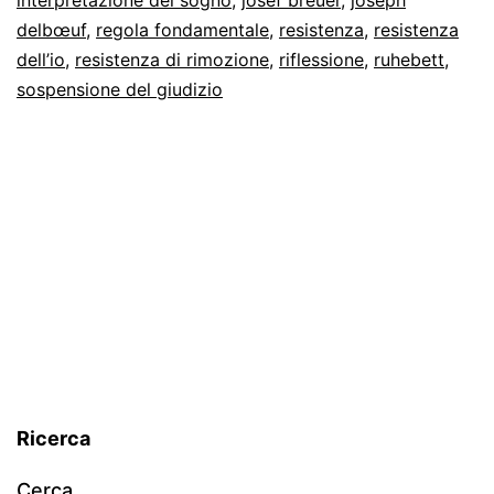
delbœuf
,
regola fondamentale
,
resistenza
,
resistenza
dell’io
,
resistenza di rimozione
,
riflessione
,
ruhebett
,
sospensione del giudizio
Ricerca
Cerca…