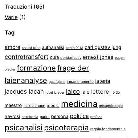
Traduzioni
(65)
Varie
(1)
Tag
amore
carl gustav jung
autoanalisi
analisi laica
berlin 2013
controtransfert
ernest jones
cura
denkkollectiv
eugen
formazione
frage der
bleuler
laienanalyse
isteria
innamoramento
guarigione
laico
jacques lacan
lettere
laie
libido
josef breuer
medicina
maestro
medici
max eitingon
metapsicologia
politica
nevrosi
persona
padre
ortodossia
profano
psicanalisi
psicoterapia
regola fondamentale