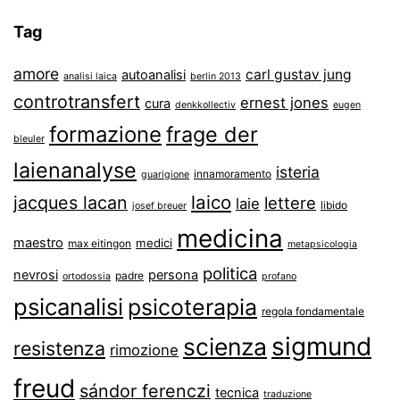
Tag
amore
carl gustav jung
autoanalisi
analisi laica
berlin 2013
controtransfert
ernest jones
cura
denkkollectiv
eugen
formazione
frage der
bleuler
laienanalyse
isteria
innamoramento
guarigione
laico
jacques lacan
lettere
laie
libido
josef breuer
medicina
maestro
medici
max eitingon
metapsicologia
politica
nevrosi
persona
padre
ortodossia
profano
psicanalisi
psicoterapia
regola fondamentale
sigmund
scienza
resistenza
rimozione
freud
sándor ferenczi
tecnica
traduzione