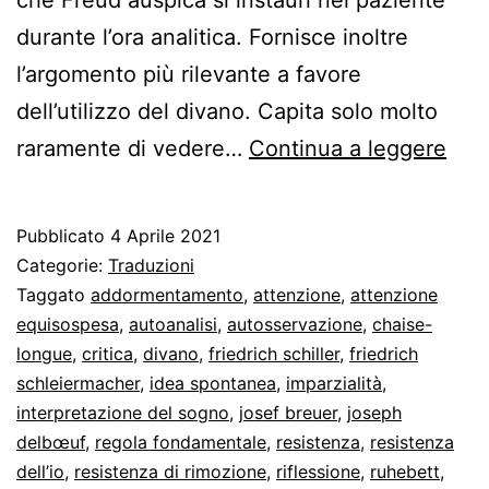
durante l’ora analitica. Fornisce inoltre
l’argomento più rilevante a favore
dell’utilizzo del divano. Capita solo molto
Fre
raramente di vedere…
Continua a leggere
e
la
Pubblicato
4 Aprile 2021
rego
Categorie:
Traduzioni
fon
Taggato
addormentamento
,
attenzione
,
attenzione
equisospesa
,
autoanalisi
,
autosservazione
,
chaise-
dell
longue
,
critica
,
divano
,
friedrich schiller
,
friedrich
psic
schleiermacher
,
idea spontanea
,
imparzialità
,
interpretazione del sogno
,
josef breuer
,
joseph
delbœuf
,
regola fondamentale
,
resistenza
,
resistenza
dell’io
,
resistenza di rimozione
,
riflessione
,
ruhebett
,