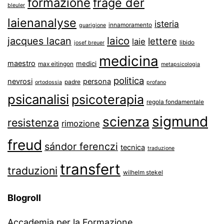
formazione
frage der
bleuler
laienanalyse
isteria
innamoramento
guarigione
laico
jacques lacan
lettere
laie
libido
josef breuer
medicina
maestro
medici
max eitingon
metapsicologia
politica
nevrosi
persona
padre
ortodossia
profano
psicanalisi
psicoterapia
regola fondamentale
sigmund
scienza
resistenza
rimozione
freud
sándor ferenczi
tecnica
traduzione
transfert
traduzioni
wilhelm stekel
Blogroll
Accademia per la Formazione