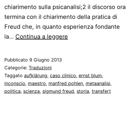
chiarimento sulla psicanalisi;2 il discorso ora
termina con il chiarimento della pratica di
Freud che, in quanto esperienza fondante
Le
la…
Continua a leggere
metaanalisi
di
Pubblicato
9 Giugno 2013
Blum
Categorie:
Traduzioni
e
Taggato
aufklärung
,
caso clinico
,
ernst blum
,
inconscio
,
maestro
,
manfred pohlen
,
metaanalisi
,
Pohlen
politica
,
scienza
,
sigmund freud
,
storia
,
transfert