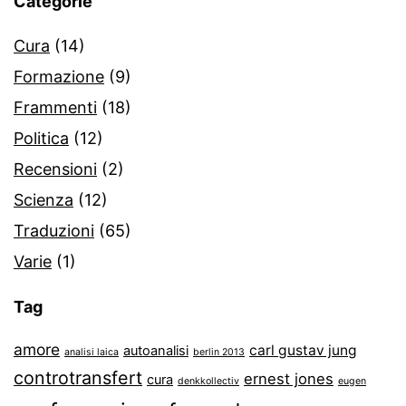
Categorie
Cura
(14)
Formazione
(9)
Frammenti
(18)
Politica
(12)
Recensioni
(2)
Scienza
(12)
Traduzioni
(65)
Varie
(1)
Tag
amore
carl gustav jung
autoanalisi
analisi laica
berlin 2013
controtransfert
ernest jones
cura
denkkollectiv
eugen