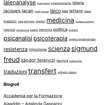
laienanalyse
isteria
innamoramento
guarigione
laico
jacques lacan
lettere
laie
libido
josef breuer
medicina
maestro
medici
max eitingon
metapsicologia
politica
nevrosi
persona
padre
ortodossia
profano
psicanalisi
psicoterapia
regola fondamentale
sigmund
scienza
resistenza
rimozione
freud
sándor ferenczi
tecnica
traduzione
transfert
traduzioni
wilhelm stekel
Blogroll
Accademia per la Formazione
Alaaddin – Adalinda Gasparini