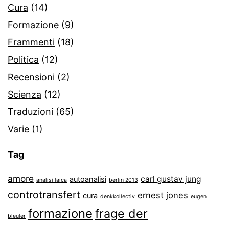
Cura
(14)
Formazione
(9)
Frammenti
(18)
Politica
(12)
Recensioni
(2)
Scienza
(12)
Traduzioni
(65)
Varie
(1)
Tag
amore
carl gustav jung
autoanalisi
analisi laica
berlin 2013
controtransfert
ernest jones
cura
denkkollectiv
eugen
formazione
frage der
bleuler