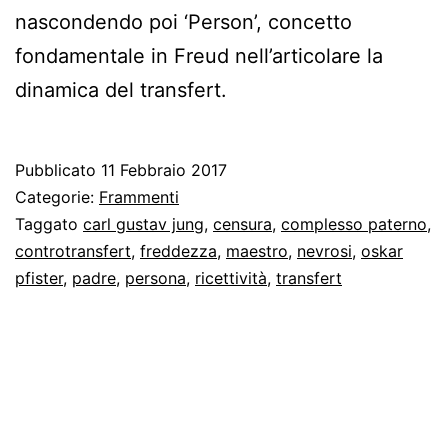
nascondendo poi ‘Person’, concetto
fondamentale in Freud nell’articolare la
dinamica del transfert.
Pubblicato
11 Febbraio 2017
Categorie:
Frammenti
Taggato
carl gustav jung
,
censura
,
complesso paterno
,
controtransfert
,
freddezza
,
maestro
,
nevrosi
,
oskar
pfister
,
padre
,
persona
,
ricettività
,
transfert