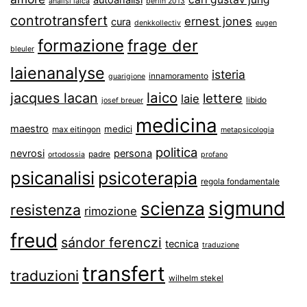
autoanalisi
analisi laica
berlin 2013
controtransfert
ernest jones
cura
denkkollectiv
eugen
formazione
frage der
bleuler
laienanalyse
isteria
innamoramento
guarigione
laico
jacques lacan
lettere
laie
libido
josef breuer
medicina
maestro
medici
max eitingon
metapsicologia
politica
nevrosi
persona
padre
ortodossia
profano
psicanalisi
psicoterapia
regola fondamentale
sigmund
scienza
resistenza
rimozione
freud
sándor ferenczi
tecnica
traduzione
transfert
traduzioni
wilhelm stekel