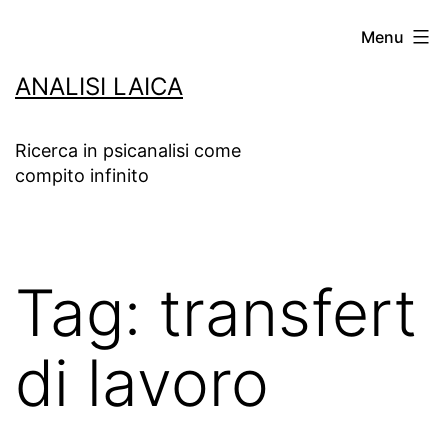
Salta
Menu
al
ANALISI LAICA
contenuto
Ricerca in psicanalisi come
compito infinito
Tag:
transfert
di lavoro