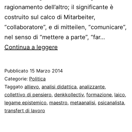
ragionamento dell’altro; il significante è
costruito sul calco di Mitarbeiter,
“collaboratore”, e di mitteilen, “comunicare”,
nel senso di “mettere a parte”, “far…
Mitdenker
Continua a leggere
psicanalitici
cercansi
Pubblicato
15 Marzo 2014
Categorie:
Politica
Taggato
allievo
,
analisi didattica
,
analizzante
,
collettivo di pensiero
,
denkkollectiv
,
formazione
,
laico
,
legame epistemico
,
maestro
,
metaanalisi
,
psicanalista
,
transfert di lavoro