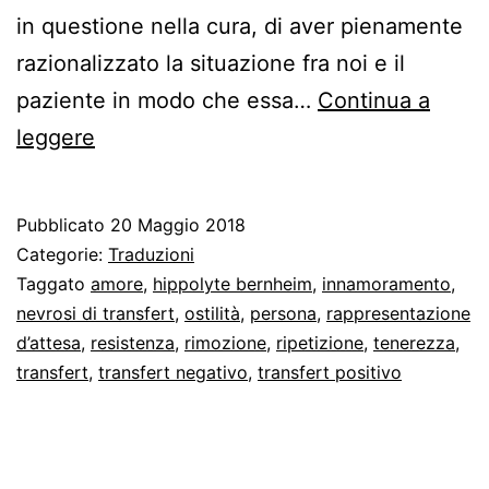
in questione nella cura, di aver pienamente
razionalizzato la situazione fra noi e il
paziente in modo che essa…
Continua a
Freud
leggere
e
la
Pubblicato
20 Maggio 2018
lezione
Categorie:
Traduzioni
del
Taggato
amore
,
hippolyte bernheim
,
innamoramento
,
nevrosi di transfert
,
ostilità
,
persona
,
rappresentazione
transfert
d’attesa
,
resistenza
,
rimozione
,
ripetizione
,
tenerezza
,
transfert
,
transfert negativo
,
transfert positivo