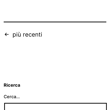
Paginazione
più recenti
degli
articoli
Ricerca
Cerca…