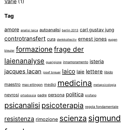
Varie
(1)
Tag
amore
carl gustav jung
autoanalisi
analisi laica
berlin 2013
controtransfert
ernest jones
cura
denkkollectiv
eugen
formazione
frage der
bleuler
laienanalyse
isteria
innamoramento
guarigione
laico
jacques lacan
lettere
laie
libido
josef breuer
medicina
maestro
medici
max eitingon
metapsicologia
politica
nevrosi
persona
padre
ortodossia
profano
psicanalisi
psicoterapia
regola fondamentale
sigmund
scienza
resistenza
rimozione