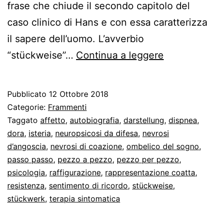
frase che chiude il secondo capitolo del
caso clinico di Hans e con essa caratterizza
il sapere dell’uomo. L’avverbio
Freud
“stückweise”…
Continua a leggere
e
l’incomplet
Pubblicato
12 Ottobre 2018
Categorie:
Frammenti
Taggato
affetto
,
autobiografia
,
darstellung
,
dispnea
,
dora
,
isteria
,
neuropsicosi da difesa
,
nevrosi
d’angoscia
,
nevrosi di coazione
,
ombelico del sogno
,
passo passo
,
pezzo a pezzo
,
pezzo per pezzo
,
psicologia
,
raffigurazione
,
rappresentazione coatta
,
resistenza
,
sentimento di ricordo
,
stückweise
,
stückwerk
,
terapia sintomatica