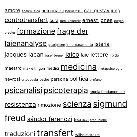
amore
carl gustav jung
autoanalisi
analisi laica
berlin 2013
controtransfert
ernest jones
cura
denkkollectiv
eugen
formazione
frage der
bleuler
laienanalyse
isteria
innamoramento
guarigione
laico
jacques lacan
lettere
laie
libido
josef breuer
medicina
maestro
medici
max eitingon
metapsicologia
politica
nevrosi
persona
padre
ortodossia
profano
psicanalisi
psicoterapia
regola fondamentale
sigmund
scienza
resistenza
rimozione
freud
sándor ferenczi
tecnica
traduzione
transfert
traduzioni
wilhelm stekel