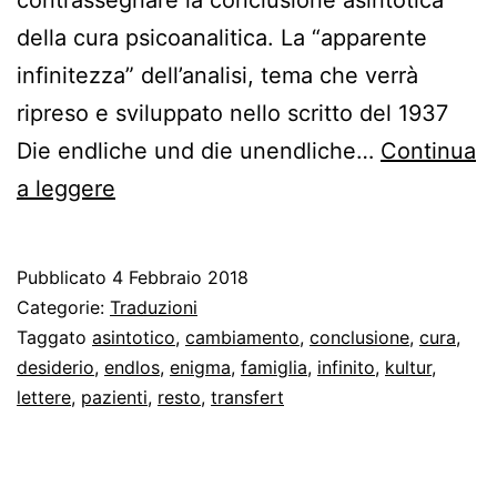
della cura psicoanalitica. La “apparente
infinitezza” dell’analisi, tema che verrà
ripreso e sviluppato nello scritto del 1937
Die endliche und die unendliche…
Continua
La
a leggere
conclusione
asintotica
Pubblicato
4 Febbraio 2018
della
Categorie:
Traduzioni
cura
Taggato
asintotico
,
cambiamento
,
conclusione
,
cura
,
desiderio
,
endlos
,
enigma
,
famiglia
,
infinito
,
kultur
,
fra
lettere
,
pazienti
,
resto
,
transfert
transfert
e
resto