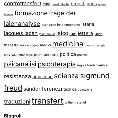
controtransfert
ernest jones
cura
denkkollectiv
eugen
formazione
frage der
bleuler
laienanalyse
isteria
innamoramento
guarigione
laico
jacques lacan
lettere
laie
libido
josef breuer
medicina
maestro
medici
max eitingon
metapsicologia
politica
nevrosi
persona
padre
ortodossia
profano
psicanalisi
psicoterapia
regola fondamentale
sigmund
scienza
resistenza
rimozione
freud
sándor ferenczi
tecnica
traduzione
transfert
traduzioni
wilhelm stekel
Blogroll