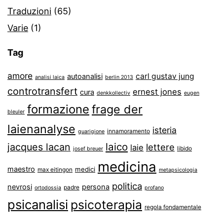
Traduzioni
(65)
Varie
(1)
Tag
amore
carl gustav jung
autoanalisi
analisi laica
berlin 2013
controtransfert
ernest jones
cura
denkkollectiv
eugen
formazione
frage der
bleuler
laienanalyse
isteria
innamoramento
guarigione
laico
jacques lacan
lettere
laie
libido
josef breuer
medicina
maestro
medici
max eitingon
metapsicologia
politica
nevrosi
persona
padre
ortodossia
profano
psicanalisi
psicoterapia
regola fondamentale