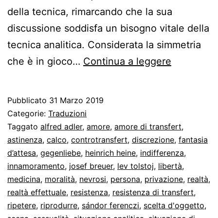
della tecnica, rimarcando che la sua
discussione soddisfa un bisogno vitale della
tecnica analitica. Considerata la simmetria
Freud
che è in gioco…
Continua a leggere
sull’amore
di
Pubblicato
31 Marzo 2019
transfert
Categorie:
Traduzioni
Taggato
alfred adler
,
amore
,
amore di transfert
,
astinenza
,
calco
,
controtransfert
,
discrezione
,
fantasia
d’attesa
,
gegenliebe
,
heinrich heine
,
indifferenza
,
innamoramento
,
josef breuer
,
lev tolstoj
,
libertà
,
medicina
,
moralità
,
nevrosi
,
persona
,
privazione
,
realtà
,
realtà effettuale
,
resistenza
,
resistenza di transfert
,
ripetere
,
riprodurre
,
sándor ferenczi
,
scelta d'oggetto
,