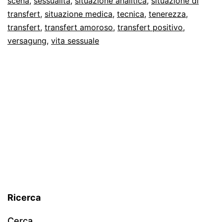
scena
,
sessualità
,
situazione analitica
,
situazione di
transfert
,
situazione medica
,
tecnica
,
tenerezza
,
transfert
,
transfert amoroso
,
transfert positivo
,
versagung
,
vita sessuale
Ricerca
Cerca…