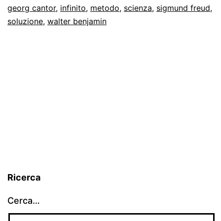
georg cantor
,
infinito
,
metodo
,
scienza
,
sigmund freud
,
“compito
soluzione
,
walter benjamin
infinito”
Ricerca
Cerca…