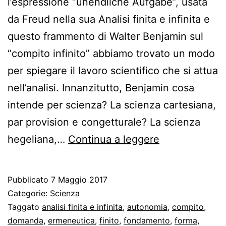
l’espressione “unendliche Aufgabe”, usata
da Freud nella sua Analisi finita e infinita e
questo frammento di Walter Benjamin sul
“compito infinito” abbiamo trovato un modo
per spiegare il lavoro scientifico che si attua
nell’analisi. Innanzitutto, Benjamin cosa
intende per scienza? La scienza cartesiana,
par provision e congetturale? La scienza
W.
hegeliana,…
Continua a leggere
Benjamin
e
Pubblicato
7 Maggio 2017
la
Categorie:
Scienza
psicanalisi
Taggato
analisi finita e infinita
,
autonomia
,
compito
,
domanda
,
ermeneutica
,
finito
,
fondamento
,
forma
,
come