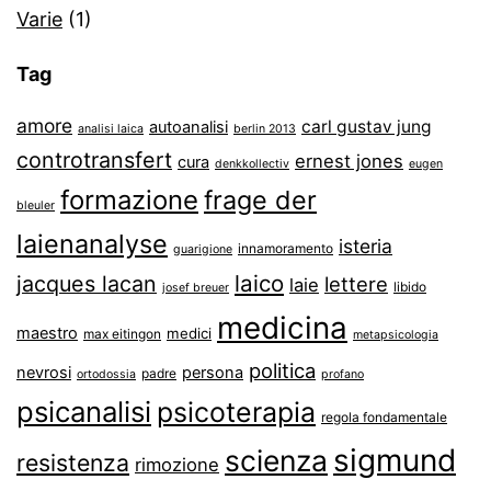
Varie
(1)
Tag
amore
carl gustav jung
autoanalisi
analisi laica
berlin 2013
controtransfert
ernest jones
cura
denkkollectiv
eugen
formazione
frage der
bleuler
laienanalyse
isteria
innamoramento
guarigione
laico
jacques lacan
lettere
laie
libido
josef breuer
medicina
maestro
medici
max eitingon
metapsicologia
politica
nevrosi
persona
padre
ortodossia
profano
psicanalisi
psicoterapia
regola fondamentale
sigmund
scienza
resistenza
rimozione