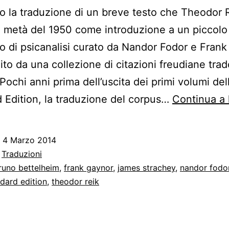
 la traduzione di un breve testo che Theodor 
a metà del 1950 come introduzione a un piccolo
io di psicanalisi curato da Nandor Fodor e Fran
uito da una collezione di citazioni freudiane trad
 Pochi anni prima dell’uscita dei primi volumi del
 Edition, la traduzione del corpus…
Continua a 
o
4 Marzo 2014
:
Traduzioni
runo bettelheim
,
frank gaynor
,
james strachey
,
nandor fodo
dard edition
,
theodor reik