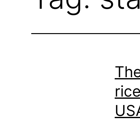
The
ric
US