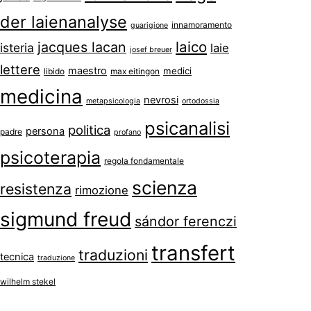
der laienanalyse
innamoramento
guarigione
laico
jacques lacan
isteria
laie
josef breuer
lettere
maestro
medici
libido
max eitingon
medicina
nevrosi
metapsicologia
ortodossia
psicanalisi
politica
persona
padre
profano
psicoterapia
regola fondamentale
scienza
resistenza
rimozione
sigmund freud
sándor ferenczi
transfert
traduzioni
tecnica
traduzione
wilhelm stekel