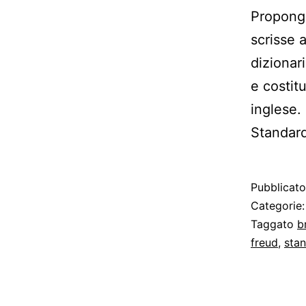
Propongo
scrisse 
dizionar
e costit
inglese.
Standard
Pubblicat
Categorie
Taggato
b
freud
,
stan