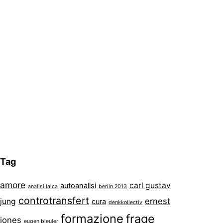
Tag
amore
carl gustav
autoanalisi
analisi laica
berlin 2013
controtransfert
ernest
jung
cura
denkkollectiv
formazione
frage
jones
eugen bleuler