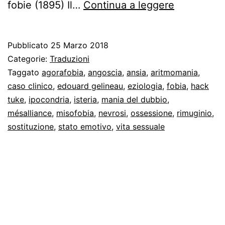
Ossessioni
fobie (1895) Il…
Continua a leggere
e
fobie
Pubblicato
25 Marzo 2018
Categorie:
Traduzioni
Taggato
agorafobia
,
angoscia
,
ansia
,
aritmomania
,
caso clinico
,
edouard gelineau
,
eziologia
,
fobia
,
hack
tuke
,
ipocondria
,
isteria
,
mania del dubbio
,
mésalliance
,
misofobia
,
nevrosi
,
ossessione
,
rimuginio
,
sostituzione
,
stato emotivo
,
vita sessuale