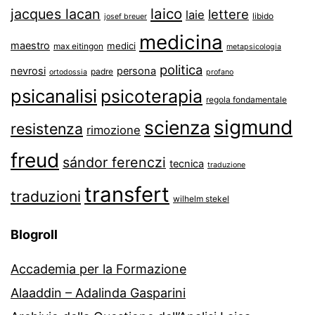
laico
jacques lacan
lettere
laie
libido
josef breuer
medicina
maestro
medici
max eitingon
metapsicologia
politica
nevrosi
persona
padre
ortodossia
profano
psicanalisi
psicoterapia
regola fondamentale
sigmund
scienza
resistenza
rimozione
freud
sándor ferenczi
tecnica
traduzione
transfert
traduzioni
wilhelm stekel
Blogroll
Accademia per la Formazione
Alaaddin – Adalinda Gasparini