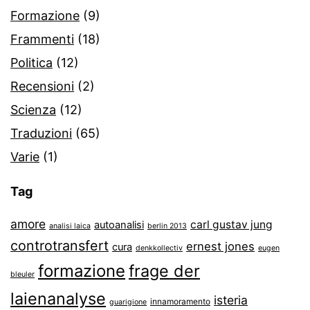
Formazione
(9)
Frammenti
(18)
Politica
(12)
Recensioni
(2)
Scienza
(12)
Traduzioni
(65)
Varie
(1)
Tag
amore
carl gustav jung
autoanalisi
analisi laica
berlin 2013
controtransfert
ernest jones
cura
denkkollectiv
eugen
formazione
frage der
bleuler
laienanalyse
isteria
innamoramento
guarigione