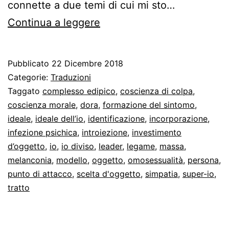
connette a due temi di cui mi sto…
Identificazione
Continua a leggere
e
legame
Pubblicato
22 Dicembre 2018
Categorie:
Traduzioni
Taggato
complesso edipico
,
coscienza di colpa
,
coscienza morale
,
dora
,
formazione del sintomo
,
ideale
,
ideale dell’io
,
identificazione
,
incorporazione
,
infezione psichica
,
introiezione
,
investimento
d’oggetto
,
io
,
io diviso
,
leader
,
legame
,
massa
,
melanconia
,
modello
,
oggetto
,
omosessualità
,
persona
,
punto di attacco
,
scelta d'oggetto
,
simpatia
,
super-io
,
tratto