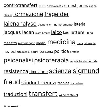
controtransfert
ernest jones
cura
denkkollectiv
eugen
formazione
frage der
bleuler
laienanalyse
isteria
innamoramento
guarigione
laico
jacques lacan
lettere
laie
libido
josef breuer
medicina
maestro
medici
max eitingon
metapsicologia
politica
nevrosi
persona
padre
ortodossia
profano
psicanalisi
psicoterapia
regola fondamentale
sigmund
scienza
resistenza
rimozione
freud
sándor ferenczi
tecnica
traduzione
transfert
traduzioni
wilhelm stekel