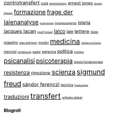
controtransfert
ernest jones
cura
denkkollectiv
eugen
formazione
frage der
bleuler
laienanalyse
isteria
innamoramento
guarigione
laico
jacques lacan
lettere
laie
libido
josef breuer
medicina
maestro
medici
max eitingon
metapsicologia
politica
nevrosi
persona
padre
ortodossia
profano
psicanalisi
psicoterapia
regola fondamentale
sigmund
scienza
resistenza
rimozione
freud
sándor ferenczi
tecnica
traduzione
transfert
traduzioni
wilhelm stekel
Blogroll