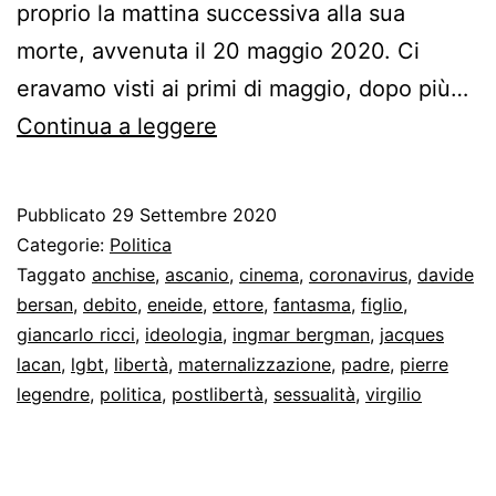
proprio la mattina successiva alla sua
morte, avvenuta il 20 maggio 2020. Ci
eravamo visti ai primi di maggio, dopo più…
Giancarlo
Continua a leggere
Ricci
Pubblicato
29 Settembre 2020
Categorie:
Politica
Taggato
anchise
,
ascanio
,
cinema
,
coronavirus
,
davide
bersan
,
debito
,
eneide
,
ettore
,
fantasma
,
figlio
,
giancarlo ricci
,
ideologia
,
ingmar bergman
,
jacques
lacan
,
lgbt
,
libertà
,
maternalizzazione
,
padre
,
pierre
legendre
,
politica
,
postlibertà
,
sessualità
,
virgilio